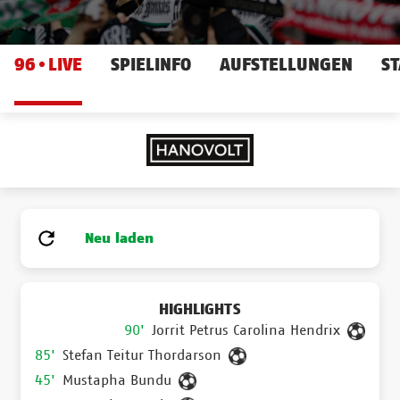
96
LIVE
SPIELINFO
AUFSTELLUNGEN
ST
Neu laden
HIGHLIGHTS
90'
Jorrit Petrus Carolina Hendrix
85'
Stefan Teitur Thordarson
45'
Mustapha Bundu