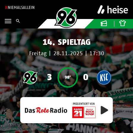
NIEMALSALLEIN
14. SPIELTAG
Freitag
|
28.11.2025
|
17:30
3
0
98'
PRÄSENTIERT VON