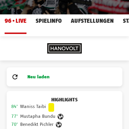
96
LIVE
SPIELINFO
AUFSTELLUNGEN
ST
Neu laden
HIGHLIGHTS
84'
Waniss Taibi
77'
Mustapha Bundu
70'
Benedikt Pichler