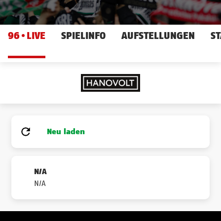
96
LIVE
SPIELINFO
AUFSTELLUNGEN
ST
Neu laden
N/A
N/A