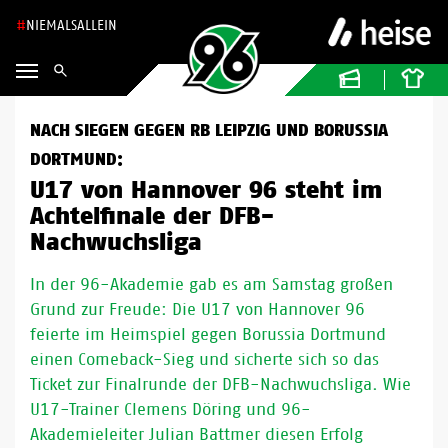
NIEMALSALLEIN
NACH SIEGEN GEGEN RB LEIPZIG UND BORUSSIA
DORTMUND:
U17 von Hannover 96 steht im
Achtelfinale der DFB-
Nachwuchsliga
In der 96-Akademie gab es am Samstag großen
Grund zur Freude: Die U17 von Hannover 96
feierte im Heimspiel gegen Borussia Dortmund
einen Comeback-Sieg und sicherte sich so das
Ticket zur Finalrunde der DFB-Nachwuchsliga. Wie
U17-Trainer Clemens Döring und 96-
Akademieleiter Julian Battmer diesen Erfolg