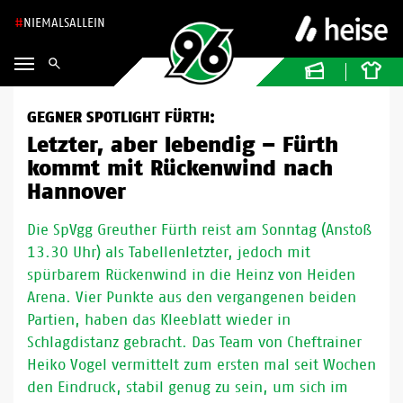
NIEMALSALLEIN
GEGNER SPOTLIGHT FÜRTH:
Letzter, aber lebendig – Fürth
kommt mit Rückenwind nach
Hannover
Die SpVgg Greuther Fürth reist am Sonntag (Anstoß
13.30 Uhr) als Tabellenletzter, jedoch mit
spürbarem Rückenwind in die Heinz von Heiden
Arena. Vier Punkte aus den vergangenen beiden
Partien, haben das Kleeblatt wieder in
Schlagdistanz gebracht. Das Team von Cheftrainer
Heiko Vogel vermittelt zum ersten mal seit Wochen
den Eindruck, stabil genug zu sein, um sich im