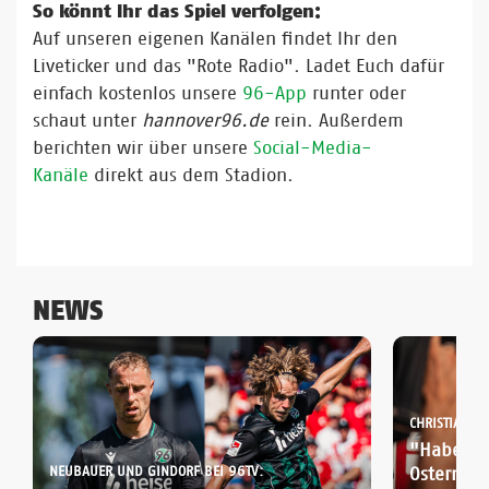
So könnt Ihr das Spiel verfolgen:
Auf unseren eigenen Kanälen findet Ihr den
Liveticker und das "Rote Radio". Ladet Euch dafür
einfach kostenlos unsere
96-App
runter oder
schaut unter
hannover96.de
rein. Außerdem
berichten wir über unsere
Social-Media-
Kanäle
direkt aus dem Stadion.
NEWS
CHRISTIAN TI
"Haben w
NEUBAUER UND GINDORF BEI 96TV:
Ostern z