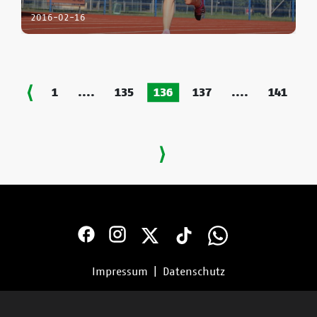
2016-02-16
1
....
135
136
137
....
141
Impressum
|
Datenschutz