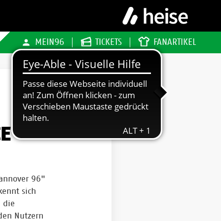
MEIN96
TICKETS
FANARTIKEL
CE
Hannover 96"
kennt sich
 die
den Nutzern