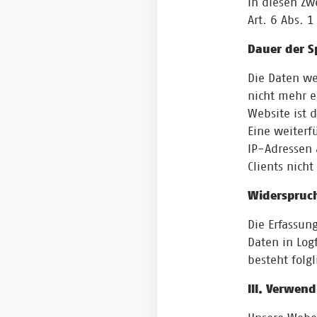
In diesen Zw
Art. 6 Abs. 1
Dauer der S
Die Daten we
nicht mehr er
Website ist d
Eine weiterf
IP-Adressen 
Clients nicht
Widerspruch
Die Erfassun
Daten in Logf
besteht folg
III. Verwen