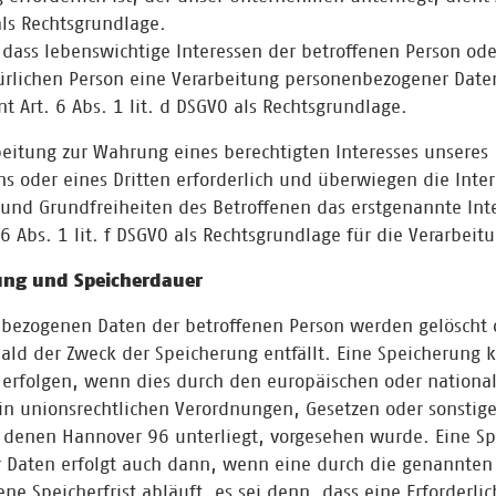
als Rechtsgrundlage.
, dass lebenswichtige Interessen der betroffenen Person ode
rlichen Person eine Verarbeitung personenbezogener Daten
t Art. 6 Abs. 1 lit. d DSGVO als Rechtsgrundlage.
rbeitung zur Wahrung eines berechtigten Interesses unseres
 oder eines Dritten erforderlich und überwiegen die Inter
und Grundfreiheiten des Betroffenen das erstgenannte Inte
 6 Abs. 1 lit. f DSGVO als Rechtsgrundlage für die Verarbeit
ung und Speicherdauer
bezogenen Daten der betroffenen Person werden gelöscht 
bald der Zweck der Speicherung entfällt. Eine Speicherung 
erfolgen, wenn dies durch den europäischen oder nationa
in unionsrechtlichen Verordnungen, Gesetzen oder sonstig
, denen Hannover 96 unterliegt, vorgesehen wurde. Eine S
r Daten erfolgt auch dann, wenn eine durch die genannte
ne Speicherfrist abläuft, es sei denn, dass eine Erforderlic