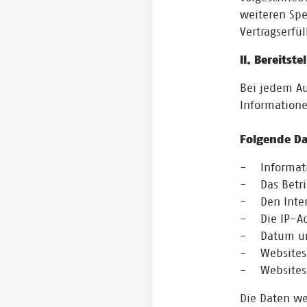
weiteren Spe
Vertragserfü
II. Bereitst
Bei jedem Au
Information
Folgende Da
- Informati
- Das Betri
- Den Intern
- Die IP-Ad
- Datum und
- Websites, 
- Websites,
Die Daten we