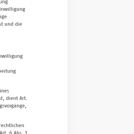
dung
inwilligung
ige
st und die
nwilligung
beitung
ines
t, dient Art.
ngsvorgänge,
rechtlichen
Art. 6 Abs. 1