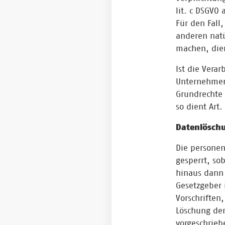
lit. c DSGVO 
Für den Fall
anderen natü
machen, dien
Ist die Vera
Unternehmens
Grundrechte 
so dient Art.
Datenlösch
Die personen
gesperrt, so
hinaus dann 
Gesetzgeber 
Vorschriften
Löschung de
vorgeschriebe