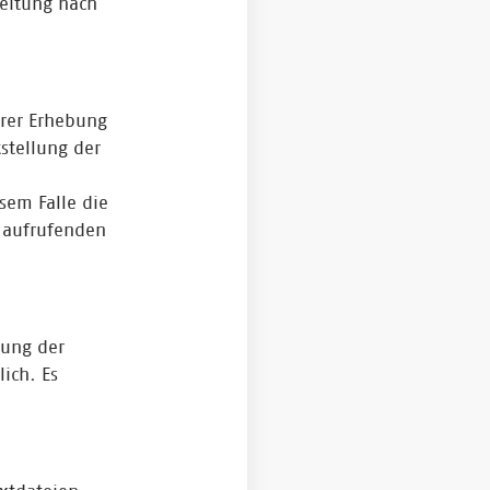
beitung nach
hrer Erhebung
tstellung der
sem Falle die
s aufrufenden
rung der
lich. Es