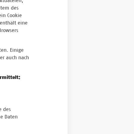
xtdateien,
stem des
ein Cookie
enthält eine
Browsers
ten. Einige
ser auch nach
rmittelt:
e des
de Daten