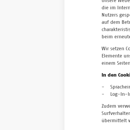
Unsere Webes
die im Inte
Nutzers gesp
auf dem Betr
charakterist
beim erneute
Wir setzen C
Elemente uns
einem Seiten
In den Cook
- Sprachein
- Log-In-I
Zudem verwen
Surfverhalte
übermittelt 