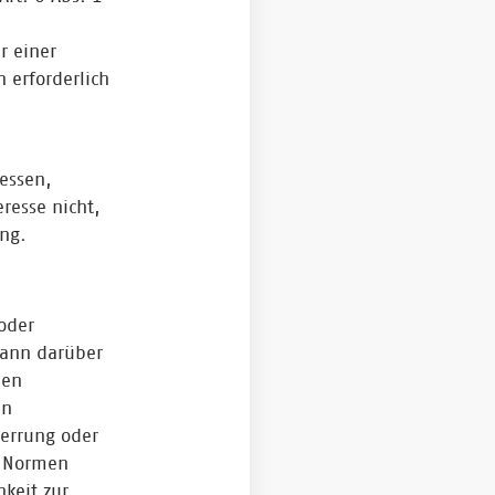
r einer
 erforderlich
essen,
resse nicht,
ung.
oder
kann darüber
len
en
perrung oder
n Normen
hkeit zur