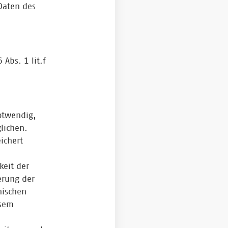
Daten des
Abs. 1 lit.f
otwendig,
lichen.
ichert
keit der
erung der
nischen
esem