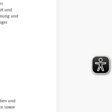
er
zt und
rdnung und
iger
oben und
te sowie