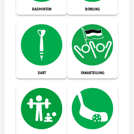
BADMINTON
BOWLING
DART
FANABTEILUNG