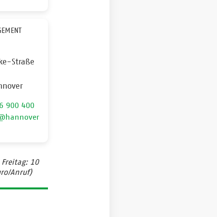
GEMENT
ke-Straße
nnover
6 900 400
s@hannover
Freitag: 10
ro/Anruf)