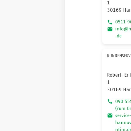
1
30169 Han
0511 9
info@h
.de
KUNDENSERV
Robert-En
1
30169 Han
040 55
(Zum Or
service
hanno
ntim.d