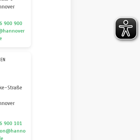
nnover
6 900 900
@hannover
e
IEN
ke-Straße
nnover
6 900 101
tion@hanno
de