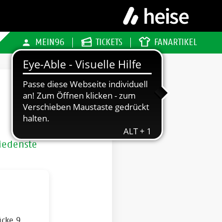
MEIN96
TICKETS
FANARTIKEL
hiedenste
ücke 9