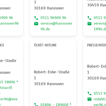
3
30459 Ha
nover
30169 Hannover
6900 96
0511 96900 96
0511 9
annover96
service@hannover
verein
96.de
1896.d
ICE
TICKET-HOTLINE
PRESSE/MED
ke-Straße
Robert-En
Robert-Enke-Straße
1
nover
1
30169 Ha
55 58896 *
30169 Hannover
tstarif)
-
0511 9
ver96@eve
redak
e
01806 - 189600 *
ver96.