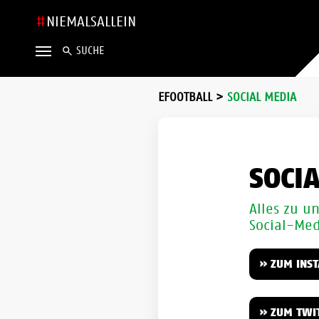
NIEMALSALLEIN
SUCHE
EFOOTBALL
>
SOCIAL MEDIA
SOCI
Alles zu u
Social-Med
» ZUM INS
» ZUM TWI