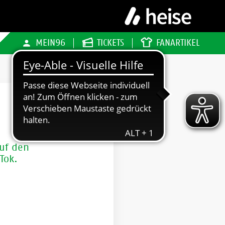
MEIN96
TICKETS
FANARTIKEL
auf den
kTok.