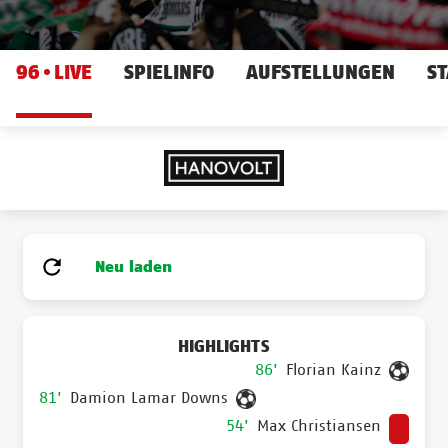
96
LIVE
SPIELINFO
AUFSTELLUNGEN
ST
Neu laden
HIGHLIGHTS
86'
Florian Kainz
81'
Damion Lamar Downs
54'
Max Christiansen