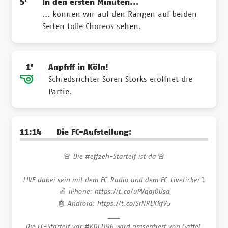
5'
In den ersten Minuten...
... können wir auf den Rängen auf beiden
Seiten tolle Choreos sehen.
1'
Anpfiff in Köln!
Schiedsrichter Sören Storks eröffnet die
Partie.
11:14
Die FC-Aufstellung:
🚨 Die
#effzeh
-Startelf ist da 🚨
LIVE dabei sein mit dem FC-Radio und dem FC-Liveticker ⤵
🍎 iPhone:
https://t.co/uPVqajOUsa
🤖 Android:
https://t.co/SrNRLKkfV5
___
Die FC-Startelf vor
#KOEH96
wird präsentiert von Gaffel.