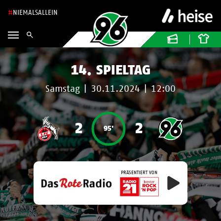
NIEMALSALLEIN
14. SPIELTAG
Samstag
|
30.11.2024
|
12:00
2
2
95'
PRÄSENTIERT VON