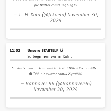
pic.twitter.com/E3XqYTXg19
— 1. FC Köln (@fckoeln)
November 30,
2024
11:02
Unsere STARTELF 🙌
So beginnen wir in Köln:
So starten wir in Köln. 👀
#KOEH96
#H96
#NiemalsAllein
⚫️⚪️💚
pic.twitter.com/4S5yrqiFB0
— Hannover 96 (@Hannover96)
November 30, 2024