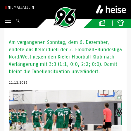
NIEMALSALLEIN
Am vergangenen Sonntag, dem 6. Dezember,
endete das Kellerduell der 2. Floorball-Bundesliga
Nord/West gegen den Kieler Floorball Klub nach
Verlängerung mit 3:3 (1:1, 0:0, 2:2; 0:0). Damit
bleibt die Tabellensituation unverändert.
11.12.2015