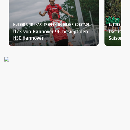
HUSSER UND IKARI TREFFEN IM EILENRIEDESTADION:
LÜTTJES VOM 
U23 von Hannover 96 besiegt den
Das ist d
HSC Hannover
Saisonauf