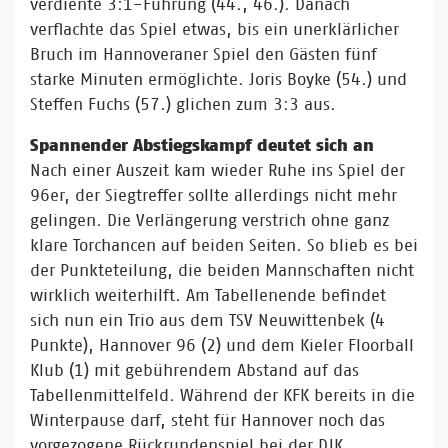
verdiente 3:1-Führung (44., 46.). Danach
verflachte das Spiel etwas, bis ein unerklärlicher
Bruch im Hannoveraner Spiel den Gästen fünf
starke Minuten ermöglichte. Joris Boyke (54.) und
Steffen Fuchs (57.) glichen zum 3:3 aus.
Spannender Abstiegskampf deutet sich an
Nach einer Auszeit kam wieder Ruhe ins Spiel der
96er, der Siegtreffer sollte allerdings nicht mehr
gelingen. Die Verlängerung verstrich ohne ganz
klare Torchancen auf beiden Seiten. So blieb es bei
der Punkteteilung, die beiden Mannschaften nicht
wirklich weiterhilft. Am Tabellenende befindet
sich nun ein Trio aus dem TSV Neuwittenbek (4
Punkte), Hannover 96 (2) und dem Kieler Floorball
Klub (1) mit gebührendem Abstand auf das
Tabellenmittelfeld. Während der KFK bereits in die
Winterpause darf, steht für Hannover noch das
vorgezogene Rückrundenspiel bei der DJK