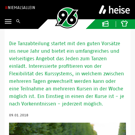
NIEMALSALLEIN
Die Tanzabteilung startet mit den guten Vorsätze
ins neue Jahr und bietet ein umfangreiches und
vielseitiges Angebot das Jeden zum Tanzen
einlädt. Interessierte profitieren von der
Flexibilität des Kurssystems, in welchem zwischen
mehreren Tagen gewechselt werden kann oder
eine Teilnahme an mehreren Kursen in der Woche
möglich ist. Ein Einstieg in einen der Kurse ist - je
nach Vorkenntnissen - jederzeit möglich.
09.01.2018