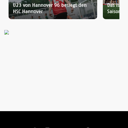
U23 von Hannover 96 besiegt den
Das ist d
HSC Hannover
Saisonauf