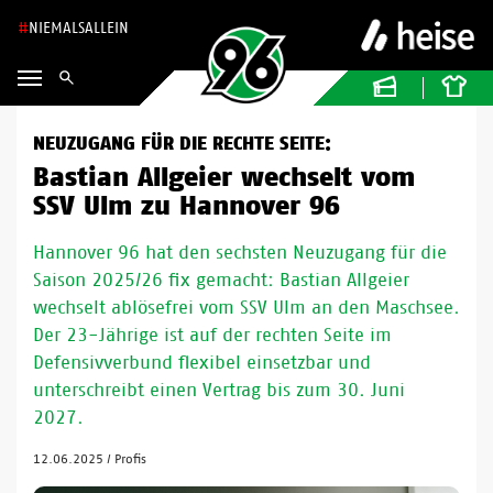
NIEMALSALLEIN
NEUZUGANG FÜR DIE RECHTE SEITE:
Bastian Allgeier wechselt vom
SSV Ulm zu Hannover 96
Hannover 96 hat den sechsten Neuzugang für die
Saison 2025/26 fix gemacht: Bastian Allgeier
wechselt ablösefrei vom SSV Ulm an den Maschsee.
Der 23-Jährige ist auf der rechten Seite im
Defensivverbund flexibel einsetzbar und
unterschreibt einen Vertrag bis zum 30. Juni
2027.
12.06.2025
/
Profis