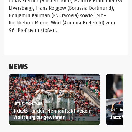
Jonas Sterner (Holstein Kiel), Maurice Neubauer (SV
Elversberg), Franz Roggow (Borussia Dortmund),
Benjamin Källman (KS Cracovia) sowie Leih-
Rückkehrer Marius Wörl (Arminia Bielefeld) zum
96-Profiteam stoßen.
NEWS
LÜTTJES VOM TAGE:
Tickets für den Heimauftakt gegen
ALLE HANNOV
Wolfsburg zu gewinnen
Jetzt WO