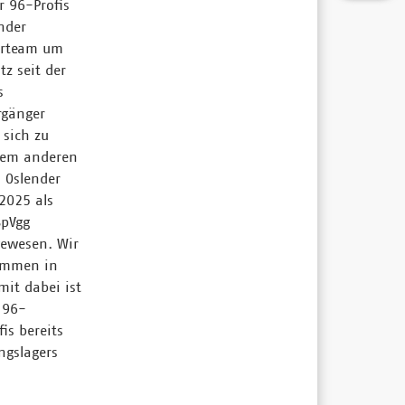
r 96-Profis
nder
nerteam um
tz seit der
s
rgänger
 sich zu
nem anderen
 Oslender
2025 als
SpVgg
gewesen. Wir
kommen in
it dabei ist
 96-
is bereits
ngslagers