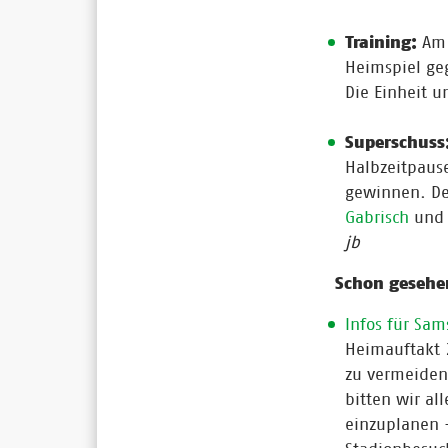
Training:
Am 
Heimspiel ge
Die Einheit u
Superschuss
Halbzeitpause
gewinnen. Der
Gabrisch
un
jb
Schon gesehe
Infos für Sam
Heimauftakt 
zu vermeiden 
bitten wir al
einzuplanen 