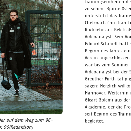
Trainingseinheiten de
zu sehen. Bjarne Osle
unterstützt das Trai
Chefcoach Christian Ti
Rückkehr aus Belek al
Videoanalyst. Sein Vo
Eduard Schmidt hatte
Beginn des Jahres ei
Verein angeschlossen.
war bis zum Sommer 
Videoanalyst bei der 
Greuther Fürth tätig 
sagen: Herzlich will
Hannover. Weiterhin m
Gleart Golemi aus der
Akademie, der die Prof
seit Beginn des Traini
der auf dem Weg zum 96-
begleitet.
o: 96/Redaktion)