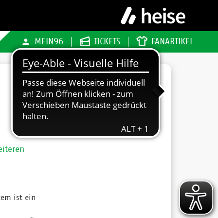
MEIN96
TICKETS
FANARTIKEL
eiteren
zem ist ein
n