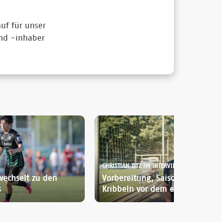
uf für unser
und -inhaber
CHRISTIAN TITZ IM INTERVIEW:
wechselt zu den
Vorbereitung, Saisonstart und d
s
Kribbeln vor dem ersten Spiel