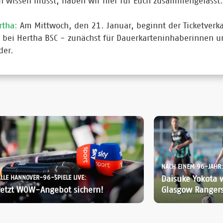
h wissen müsst, haben wir hier für Euch zusammengefasst.
rtha:
Am Mittwoch, den 21. Januar, beginnt der Ticketverka
l bei Hertha BSC - zunächst für Dauerkarteninhaberinnen 
der.
NACH EINEM 96-JAHR:
ALLE HANNOVER-96-SPIELE LIVE:
Daisuke Yokota 
Jetzt WOW-Angebot sichern!
Glasgow Ranger