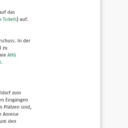
auf das
 Tickets
) auf.
schuss. In der
l zu
wie
AHG
r
.
ldorf zum
en Eingängen
n Plätzen sind,
e Anreise
 um den