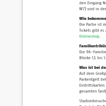
den Eingang N
W7) und in den
Wie bekomme 
Die Partie ist
Tickets gibt e
Onlineshop
.
Familientribü
Die 96-Familie
Blöcke S1 bis 
Was ist bei d
Auf dem Großpa
Parkentgelt be
Eintrittskarte
gesamten Tarif
Stadionbesuch