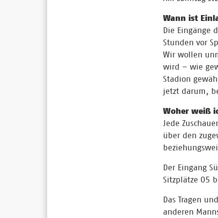
Wann ist Einl
Die Eingänge d
Stunden vor Sp
Wir wollen unm
wird – wie gew
Stadion gewähr
jetzt darum, b
Woher weiß i
Jede Zuschauer
über den zugew
beziehungsweis
Der Eingang Sü
Sitzplätze O5 
Das Tragen und
anderen Mannsc