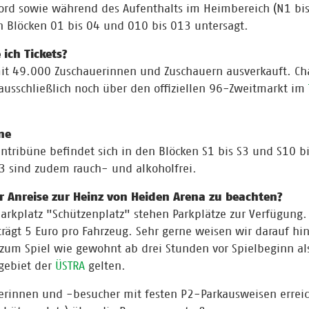
ord sowie während des Aufenthalts im Heimbereich (N1 bis
 Blöcken O1 bis O4 und O10 bis O13 untersagt.
ich Tickets?
 mit 49.000 Zuschauerinnen und Zuschauern ausverkauft. C
s ausschließlich noch über den offiziellen 96-Zweitmarkt im
ne
ntribüne befindet sich in den Blöcken S1 bis S3 und S10 bi
S3 sind zudem rauch- und alkoholfrei.
er Anreise zur Heinz von Heiden Arena zu beachten?
rkplatz "Schützenplatz" stehen Parkplätze zur Verfügung.
trägt 5 Euro pro Fahrzeug. Sehr gerne weisen wir darauf hin
n zum Spiel wie gewohnt ab drei Stunden vor Spielbeginn al
gebiet der
ÜSTRA
gelten.
erinnen und -besucher mit festen P2-Parkausweisen errei