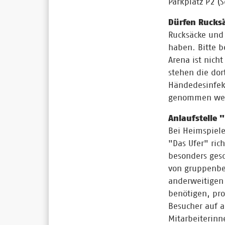
Parkplatz P2 (
Dürfen Rucks
Rucksäcke und
haben. Bitte b
Arena ist nic
stehen die dor
Händedesinfekt
genommen we
Anlaufstelle 
Bei Heimspiele
"Das Ufer" rich
besonders gesc
von gruppenbez
anderweitigen 
benötigen, pro
Besucher auf a
Mitarbeiterinn