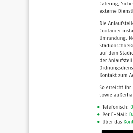
Catering, Sich
externe Dienst
Die Anlaufstel
Container inst
Umrandung. Neb
Stadionschlie
auf dem Stadi
der Anlaufstel
Ordnungsdienst
Kontakt zum A
So erreicht Ih
sowie außerha
Telefonisch:
Per E-Mail:
D
Über das
Kon