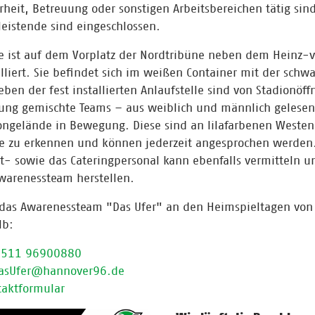
erheit, Betreuung oder sonstigen Arbeitsbereichen tätig sind
leistende sind eingeschlossen.
le ist auf dem Vorplatz der Nordtribüne neben dem Heinz
alliert. Sie befindet sich im weißen Container mit der schw
en der fest installierten Anlaufstelle sind von Stadionöff
ßung gemischte Teams – aus weiblich und männlich gelese
ongelände in Bewegung. Diese sind an lilafarbenen Weste
le zu erkennen und können jederzeit angesprochen werden
- sowie das Cateringpersonal kann ebenfalls vermitteln u
warenessteam herstellen.
r das Awarenessteam "Das Ufer" an den Heimspieltagen vo
lb:
0511 96900880
asUfer@hannover96.de
taktformular