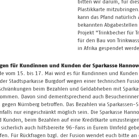
bitten wir darum, für dies
Plastikkarte mitzubringen.
kann das Pfand natürlich
bekannten Abgabestellen
Projekt "Trinkbecher für 
für den Bau von Trinkwas
in Afrika gespendet werd
gen für Kundinnen und Kunden der Sparkasse Hannov
 vom 15. bis 17. Mai wird es für Kundinnen und Kunden 
er Stadtsparkasse Burgdorf wegen einer technischen Fusio
nschränkungen beim Bezahlen und Geldabheben mit Sparka
 kommen. Davon sind dementsprechend auch Besucherinne
s gegen Nürnberg betroffen. Das Bezahlen via Sparkassen
falls nur eingeschränkt möglich sein. Die Sparkasse Hanno
 Kunden, beim Bezahlen auf eine Kreditkarte umzusteigen
 sicherlich auch hilfsbereite 96-Fans in Eurem Umfeld geb
fen. Für Rückfragen bzgl. der Fusion wendet euch bitte an