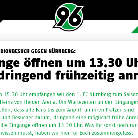
ADIONBESUCH GEGEN NÜRNBERG:
nge öffnen um 13.30 U
 dringend frühzeitig an
 15.30 Uhr empfangen wir den 1. FC Nürnberg zum Saisonf
 Heinz von Heiden Arena. Um Wartezeiten an den Eingänge
llen, dass alle Fans bis zum Anpfiff an ihren Plätzen sind, 
 und Besucher darum, dringend eine möglichst frühe Anrei
 die Eingänge öffnen um 13.30 Uhr. Was Ihr sonst noch ru
wissen müsst, haben wir hier für Euch zusammengefasst.