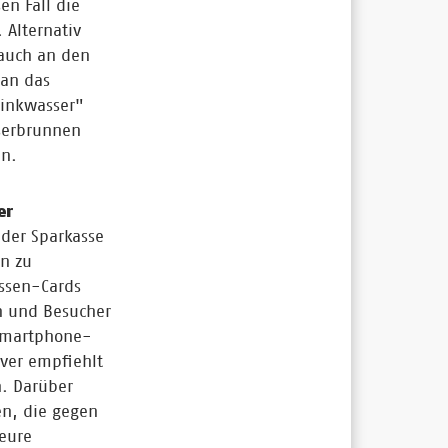
en Fall die
 Alternativ
 auch an den
 an das
Trinkwasser"
serbrunnen
en.
er
der Sparkasse
n zu
ssen-Cards
n und Besucher
-Smartphone-
ver empfiehlt
. Darüber
en, die gegen
 eure