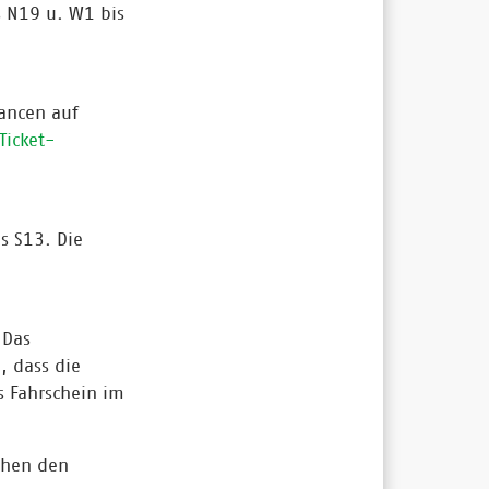
 N19 u. W1 bis
hancen auf
Ticket-
s S13. Die
 Das
, dass die
s Fahrschein im
chen den