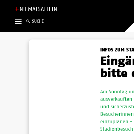
NIEMALSALLEIN
SUCHE
INFOS ZUM ST
Eingä
bitte
Am Sonntag um
ausverkauften
und sicherzuste
Besucherinnen
einzuplanen -
Stadionbesuch 