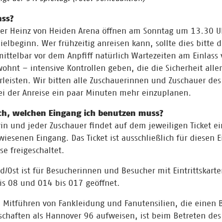
ass?
er Heinz von Heiden Arena öffnen am Sonntag um 13.30 Uh
ielbeginn. Wer frühzeitig anreisen kann, sollte dies bitte 
ittelbar vor dem Anpfiff natürlich Wartezeiten am Einlass
ohnt – intensive Kontrollen geben, die die Sicherheit alle
leisten. Wir bitten alle Zuschauerinnen und Zuschauer des
ei der Anreise ein paar Minuten mehr einzuplanen.
ch, welchen Eingang ich benutzen muss?
in und jeder Zuschauer findet auf dem jeweiligen Ticket e
iesenen Eingang. Das Ticket ist ausschließlich für diesen E
e freigeschaltet.
d/Ost ist für Besucherinnen und Besucher mit Eintrittskarte
bis O8 und O14 bis O17 geöffnet.
 Mitführen von Fankleidung und Fanutensilien, die einen 
haften als Hannover 96 aufweisen, ist beim Betreten des