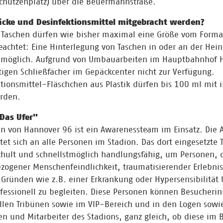
Schützenplatz) über die Beuermannstraße.
äcke und Desinfektionsmittel mitgebracht werden?
 Taschen dürfen wie bisher maximal eine Größe vom Forma
eachtet: Eine Hinterlegung von Taschen in oder an der Hei
ht möglich. Aufgrund von Umbauarbeiten im Hauptbahnhof 
tigen Schließfächer im Gepäckcenter nicht zur Verfügung.
ionsmittel-Fläschchen aus Plastik dürfen bis 100 ml mit i
rden.
"Das Ufer"
n von Hannover 96 ist ein Awarenessteam im Einsatz. Die A
tet sich an alle Personen im Stadion. Das dort eingesetzte 
hult und schnellstmöglich handlungsfähig, um Personen, 
ogener Menschenfeindlichkeit, traumatisierender Erlebnis
Gründen wie z.B. einer Erkrankung oder Hypersensibilität 
fessionell zu begleiten. Diese Personen können Besucheri
llen Tribünen sowie im VIP-Bereich und in den Logen sowie
en und Mitarbeiter des Stadions, ganz gleich, ob diese im 