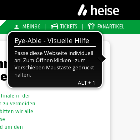
MEIN96
TICKETS
FANARTIKEL
hr -
reisen
inale in der
n zu vermeiden
bitten wir alle
se
nd um den