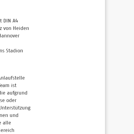
t DIN A4
nz von Heiden
Hannover
ns Stadion
nlaufstelle
Team ist
die aufgrund
se oder
Unterstützung
nnen und
 alle
Bereich