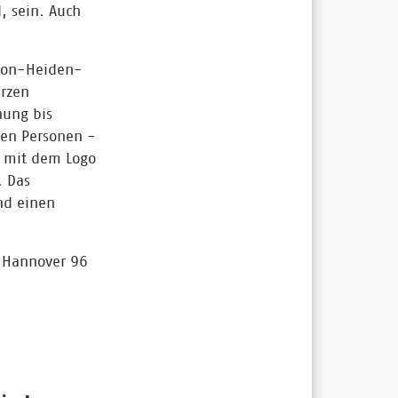
, sein. Auch
-von-Heiden-
arzen
nung bis
nen Personen -
n mit dem Logo
. Das
nd einen
n Hannover 96