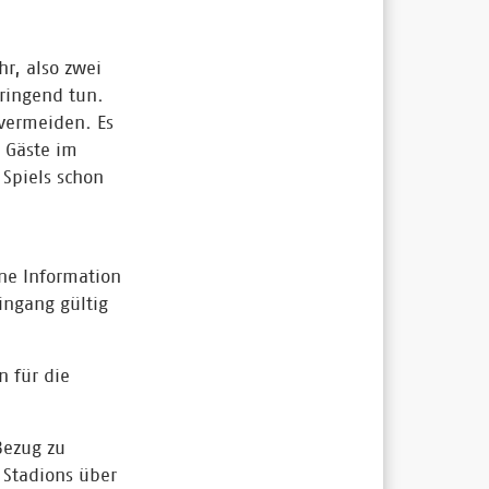
r, also zwei
dringend tun.
 vermeiden. Es
r Gäste im
 Spiels schon
ine Information
ingang gültig
n für die
Bezug zu
 Stadions über