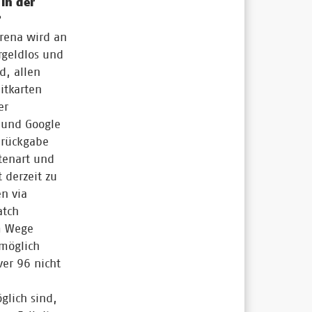
 in der
?
Arena wird an
rgeldlos und
d, allen
itkarten
er
 und Google
drückgabe
tenart und
 derzeit zu
n via
atch
m Wege
 möglich
ver 96 nicht
glich sind,