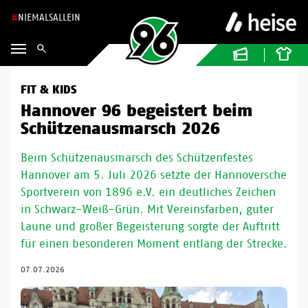
NIEMALSALLEIN
FIT & KIDS
Hannover 96 begeistert beim
Schützenausmarsch 2026
Beim Schützenausmarsch des Schützenfestes
Hannover am 5. Juli 2026 setzte der Hannoversche
Sportverein von 1896 e.V. ein deutliches Zeichen
in Schwarz-Weiß-Grün. Mit Vereinsfarben, guter
Laune und großer Begeisterung sorgte der Auftritt
für einen besonderen Moment entlang der Strecke.
07.07.2026