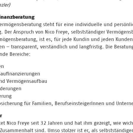
zler)
Finanzberatung
ermögensberatung steht für eine individuelle und persönli
. Der Anspruch von Nico Freye, selbstständiger Vermögensb
mögensberatung, ist es, für jede Kundin und jeden Kunden
en – transparent, verständlich und langfristig. Die Beratun
nde Bereiche:
en
Baufinanzierungen
und Vermögensaufbau
rderungen
erung
Absicherung für Familien, BerufseinsteigerInnen und Unter
er
tet Nico Freye seit 32 Jahren und hat ihm gezeigt, wie wich
Zusammenhalt sind. Umso stolzer ist er, als selbstständige