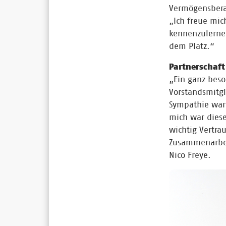
Vermögensberat
„Ich freue mic
kennenzulerne
dem Platz.“
Partnerschaf
„Ein ganz beso
Vorstandsmitgl
Sympathie war 
mich war diese
wichtig Vertra
Zusammenarbei
Nico Freye.