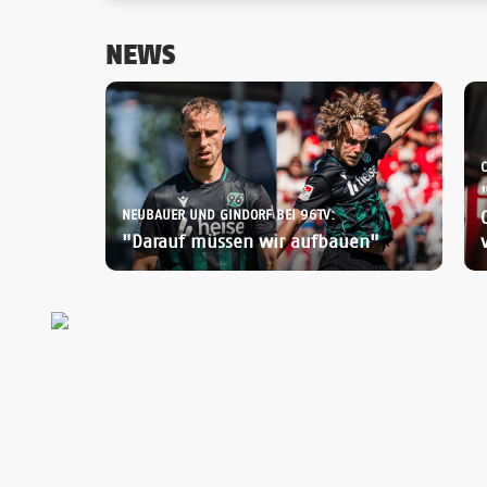
NEWS
C
NEUBAUER UND GINDORF BEI 96TV:
"Darauf müssen wir aufbauen"