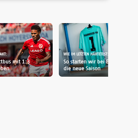
AKT:
WIE IM LETZTEN HÄRTETEST:
ttbus mit 1:3
So starten wir bei Energie Cottb
eben
die neue Saison