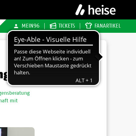
MEIN96
TICKETS
FANARTIKEL
ng
gensberatung
haft mit