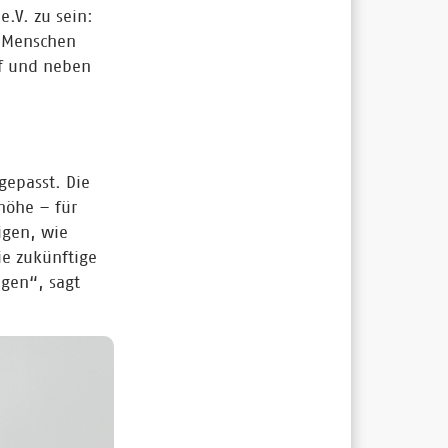
.V. zu sein:
e Menschen
f und neben
gepasst. Die
höhe – für
igen, wie
ie zukünftige
gen“, sagt