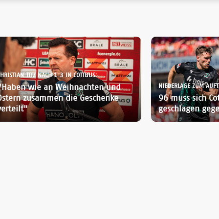
HRISTIAN TITZ NACH 1:3 IN COTTBUS:
"Haben wie an Weihnachten und
NIEDERLAGE ZUM AUFT
Ostern zusammen die Geschenke
96 muss sich Co
verteilt"
geschlagen geg