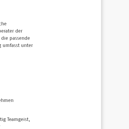
che
erater der
 die passende
g umfasst unter
nehmen
tig Teamgeist,
r