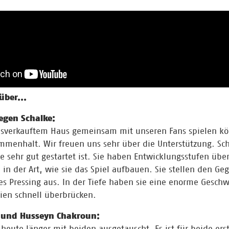
über...
gegen Schalke:
ausverkauftem Haus gemeinsam mit unseren Fans spielen k
mmenhalt. Wir freuen uns sehr über die Unterstützung. Scha
e sehr gut gestartet ist. Sie haben Entwicklungsstufen über
in der Art, wie sie das Spiel aufbauen. Sie stellen den Geg
es Pressing aus. In der Tiefe haben sie eine enorme Gesch
ien schnell überbrücken.
o und Husseyn Chakroun:
heute länger mit beiden ausgetauscht. Es ist für beide erst