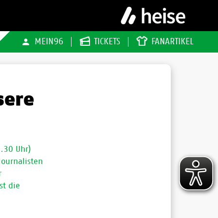
MEIN96
TICKETS
FANARTIKEL
sere
.30 Uhr)
Journalisten
r
st die