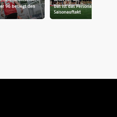
HUSSER UND IKARI TREFFEN IM EILENRIEDESTADION:
LÜTTJES VOM TAGE:
er 96 besiegt den
Das ist das Personal für den
Saisonauftakt