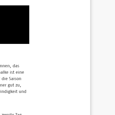
önnen, das
lke ist eine
 die Saison
ner gut zu,
windigkeit und
 zweite Tag