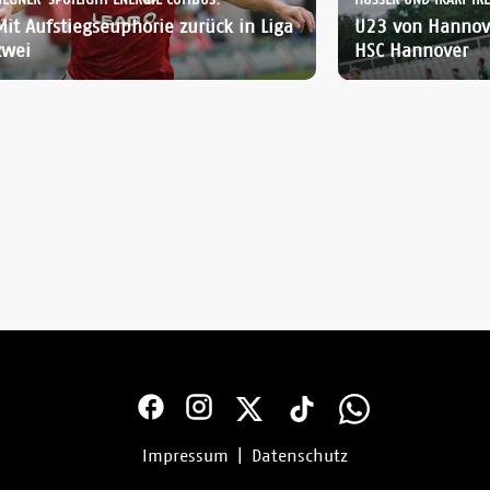
GEGNER-SPOTLIGHT ENERGIE COTTBUS:
Mit Aufstiegseuphorie zurück in Liga
U23 von Hannov
zwei
HSC Hannover
Impressum
|
Datenschutz