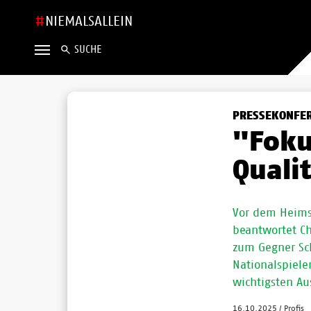
NIEMALSALLEIN
SUCHE
PRESSEKONFER
"Foku
Quali
Vor dem Heimsp
beantwortet Che
zum Gegner Sch
Nationalspiele
wichtigsten A
16.10.2025
/
Profis