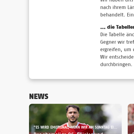
nach ihrem Län
behandelt. Ein
... die Tabell
Die Tabelle änd
Gegner wir tr
ergreifen, um 
Wir entscheide
durchbringen. 
NEWS
"ES WIRD EMOTIONAL, WENN WIR AM SONNTAG EINLAUFEN":