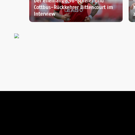
Der ehemalige 96-Spieler und
Cottbus-Rückkehrer Bittencourt im
Interview