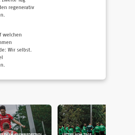
den regenerativ
en.
uf welchen
ahmen
e: Wir selbst.
el
en.