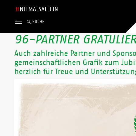
NIEMALSALLEIN
SUCHE
96-PARTNER GRATULIE
Auch zahlreiche Partner und Spons
gemeinschaftlichen Grafik zum Jubi
herzlich für Treue und Unterstützun