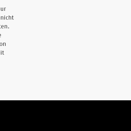
nur
nicht
ten.
e
von
it