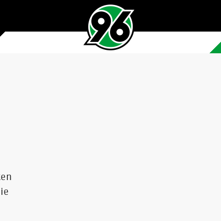
ten
die