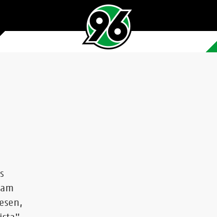
s
 am
wesen,