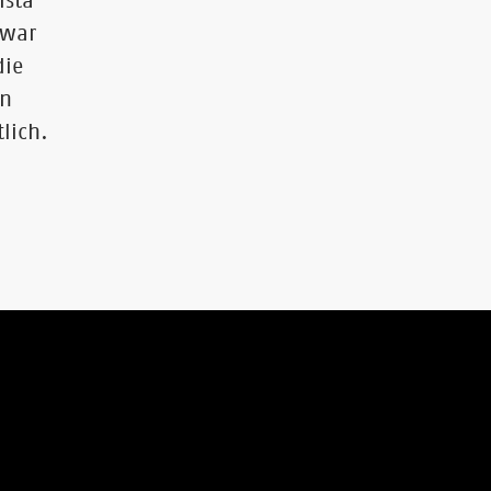
ista"
 war
die
en
lich.