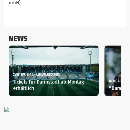
mbH).
NEWS
ZWEITES LIGA-AUSWÄRTSSPIEL:
Tickets für Darmstadt ab Montag
NEUBAUER UN
erhältlich
"Darauf 