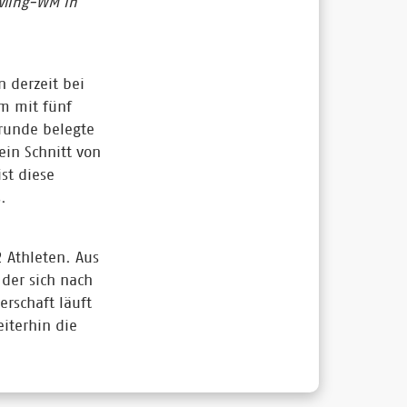
wling-WM in
 derzeit bei
m mit fünf
rrunde belegte
ein Schnitt von
st diese
.
2 Athleten. Aus
 der sich nach
rschaft läuft
iterhin die