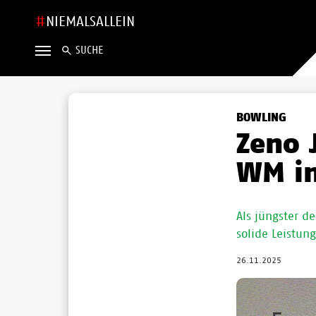
NIEMALSALLEIN
SUCHE
BOWLING
Zeno 
WM i
Als jüngster d
solide Leistun
26.11.2025