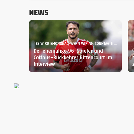
NEWS
"ES WIRD EMOTIONAL, WENN WIR AM SONNTAG EINLAUFEN":
Der ehemalige 96-Spieler und
Cottbus-Rückkehrer Bittencourt im
Interview