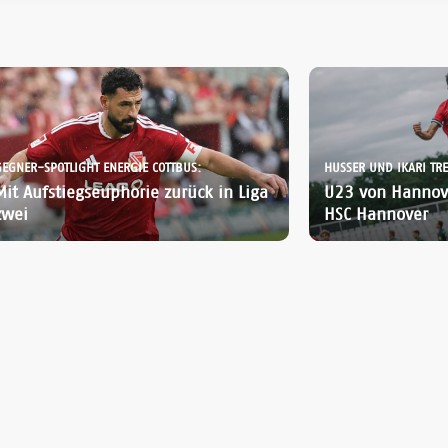
GEGNER-SPOTLIGHT ENERGIE COTTBUS:
Mit Aufstiegseuphorie zurück in Liga
U23 von Hannov
zwei
HSC Hannover