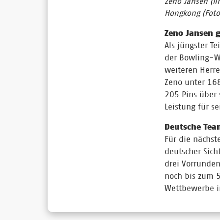
Zeno Jansen (l
Hongkong (Foto
Zeno Jansen 
Als jüngster T
der Bowling-We
weiteren Herre
Zeno unter 168
205 Pins über 
Leistung für s
Deutsche Tea
Für die nächste
deutscher Sich
drei Vorrunden
noch bis zum 
Wettbewerbe i