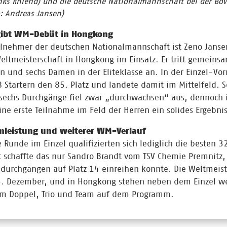
inks kniend) und die deutsche Nationalmannschaft bei der Bo
: Andreas Jansen)
gibt WM-Debüt in Hongkong
eilnehmer der deutschen Nationalmannschaft ist Zeno Jansen
ltmeisterschaft in Hongkong im Einsatz. Er tritt gemeinsa
n und sechs Damen in der Eliteklasse an. In der Einzel-Vo
 Startern den 85. Platz und landete damit im Mittelfeld. S
sechs Durchgänge fiel zwar „durchwachsen“ aus, dennoch i
eine erste Teilnahme im Feld der Herren ein solides Ergebnis
mleistung und weiterer WM-Verlauf
 Runde im Einzel qualifizierten sich lediglich die besten 3
t schaffte das nur Sandro Brandt vom TSV Chemie Premnitz,
durchgängen auf Platz 14 einreihen konnte. Die Weltmeiste
5. Dezember, und in Hongkong stehen neben dem Einzel we
m Doppel, Trio und Team auf dem Programm.