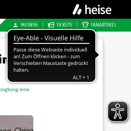
MEIN96
TICKETS
FANARTIKEL
ing-
Hongkong eine