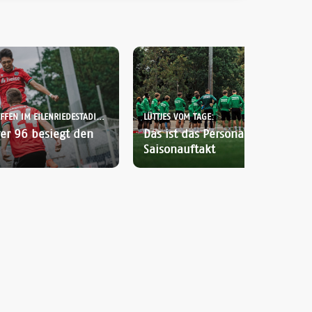
HUSSER UND IKARI TREFFEN IM EILENRIEDESTADION:
LÜTTJES VOM TAGE:
er 96 besiegt den
Das ist das Personal für den
Saisonauftakt