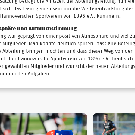
Satzung beträgt die Amtszeit der Abteilungsleitung nun vier
ird sich das Team gemeinsam um die Weiterentwicklung de
 Hannoverschen Sportverein von 1896 e.V. kümmern.
osphäre und Aufbruchstimmung
ng war geprägt von einer positiven Atmosphäre und viel 
 Mitglieder. Man konnte deutlich spüren, dass alle Beteil
 Abteilung bringen möchten und dass dieser Weg von den 
rd. Der Hannoversche Sportverein von 1896 e.V. freut sich
 gewählten Mitglieder und wünscht der neuen Abteilungsl
e kommenden Aufgaben.