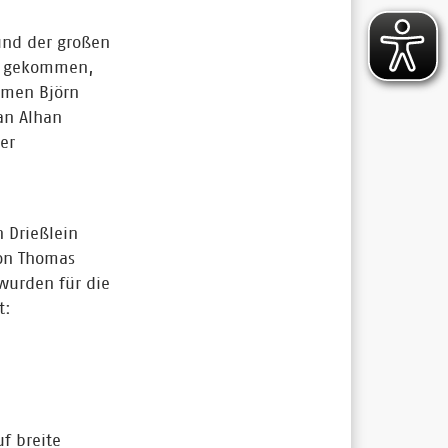
und der großen
en gekommen,
hmen Björn
an Alhan
er
 Drießlein
von Thomas
 wurden für die
t:
uf breite