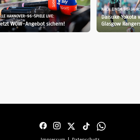
NACH EINEM 96-JAHR:
ALLE HANNOVER-96-SPIELE LIVE:
Daisuke Yokota 
Jetzt WOW-Angebot sichern!
Glasgow Ranger
Impressum
|
Datenschutz