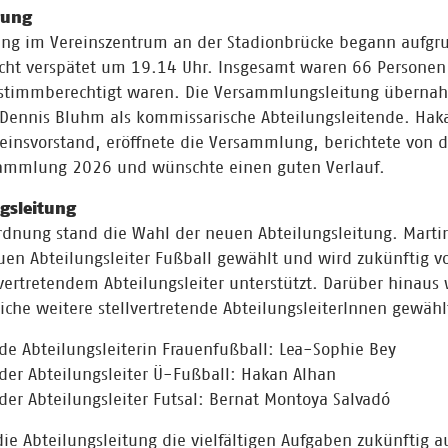
gung
ng im Vereinszentrum an der Stadionbrücke begann aufgr
eicht verspätet um 19.14 Uhr. Insgesamt waren 66 Person
stimmberechtigt waren. Die Versammlungsleitung überna
Dennis Bluhm als kommissarische Abteilungsleitende. Hak
reinsvorstand, eröffnete die Versammlung, berichtete von d
sammlung 2026 und wünschte einen guten Verlauf.
gsleitung
rdnung stand die Wahl der neuen Abteilungsleitung. Martin
en Abteilungsleiter Fußball gewählt und wird zukünftig 
llvertretendem Abteilungsleiter unterstützt. Darüber hinaus
iche weitere stellvertretende AbteilungsleiterInnen gewähl
nde Abteilungsleiterin Frauenfußball: Lea-Sophie Bey
nder Abteilungsleiter Ü-Fußball: Hakan Alhan
nder Abteilungsleiter Futsal: Bernat Montoya Salvadó
die Abteilungsleitung die vielfältigen Aufgaben zukünftig a