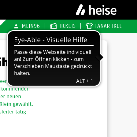
MEIN96
TICKETS
FANARTIKEL
hlt
verschen
ie kommenden
der neuen
ßlein gewählt.
leiter tätig