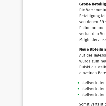
Große Beteili
Die Versammlu
Beteiligung l
von denen 59 
Pollmann und 
vertrat den Ve
Mitgliederver
Neue Abteilun
Auf der Tageso
wurde zum neu
Dulski als ste
einzelnen Bere
stellvertrete
stellvertrete
stellvertrete
Somit verteilt 