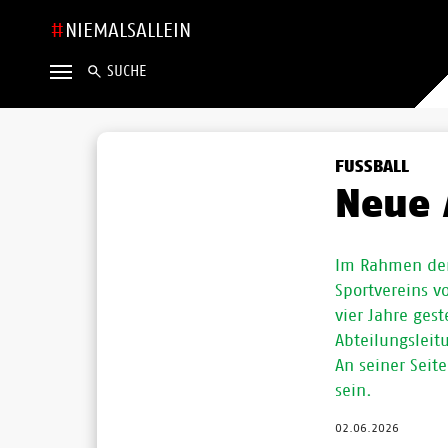
NIEMALSALLEIN
SUCHE
FUSSBALL
Neue 
Im Rahmen der
Sportvereins 
vier Jahre ges
Abteilungsleit
An seiner Seite
sein.
02.06.2026