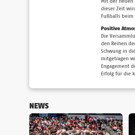
Mit der neuen 
dieser Zeit w
Fußballs beim
Positive Atm
Die Versammlu
den Reihen der
Schwung in die
mitgetragen wi
Engagement der
Erfolg für di
NEWS