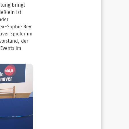
itung bringt
eßlein ist
nder
Lea-Sophie Bey
iver Spieler im
vorstand, der
 Events im