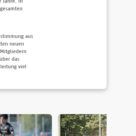
 Jahre. In
s gesamten
Zustimmung aus
igten neuen
Mitgliedern
 über das
eitung viel