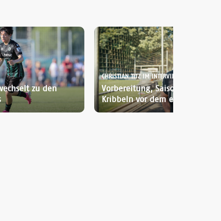
CHRISTIAN TITZ IM INTERVIEW:
wechselt zu den
Vorbereitung, Saisonstart und d
s
Kribbeln vor dem ersten Spiel