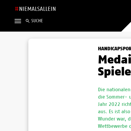
NIEMALSALLEIN
SUCHE
HANDICAPSPO
Medai
Spiel
Die nationalen 
die Sommer- u
Jahr 2022 rich
aus. Es ist als
Wunder war, da
Wettbewerbe q