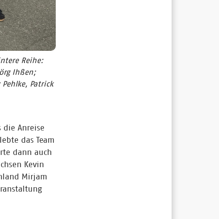
ntere Reihe:
örg Ihßen;
Pehlke, Patrick
 die Anreise
lebte das Team
erte dann auch
chsen Kevin
chland Mirjam
eranstaltung