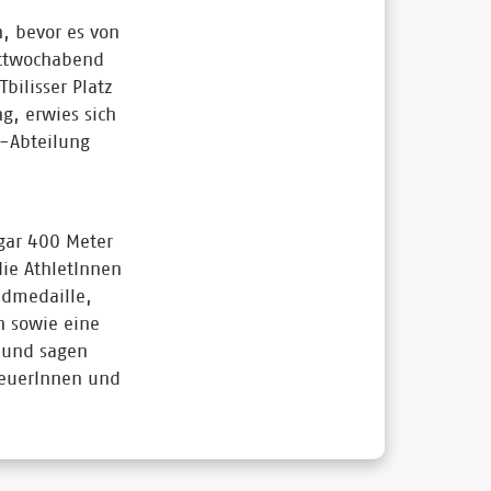
, bevor es von
ittwochabend
bilisser Platz
g, erwies sich
-Abteilung
gar 400 Meter
die AthletInnen
ldmedaille,
n sowie eine
h und sagen
reuerInnen und