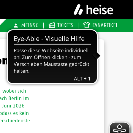
MEIN96
TICKETS
FANARTIKEL
onalen
, wobei sich
ch Berlin im
. Juni 2026
odass es kein
erschiedenste