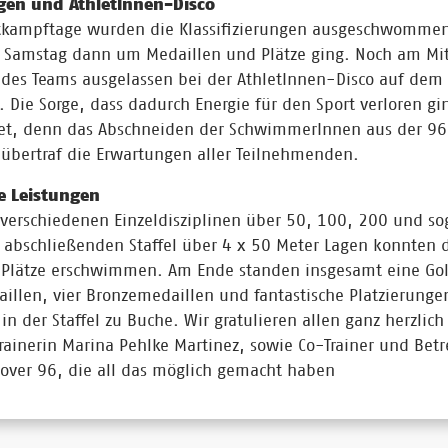
ngen und AthletInnen-Disco
tkampftage wurden die Klassifizierungen ausgeschwommen
s Samstag dann um Medaillen und Plätze ging. Noch am M
l des Teams ausgelassen bei der AthletInnen-Disco auf dem T
. Die Sorge, dass dadurch Energie für den Sport verloren gin
et, denn das Abschneiden der SchwimmerInnen aus der 96
übertraf die Erwartungen aller Teilnehmenden.
e Leistungen
verschiedenen Einzeldisziplinen über 50, 100, 200 und so
r abschließenden Staffel über 4 x 50 Meter Lagen konnten 
 Plätze erschwimmen. Am Ende standen insgesamt eine Go
aillen, vier Bronzemedaillen und fantastische Platzierunge
in der Staffel zu Buche. Wir gratulieren allen ganz herzlic
rainerin Marina Pehlke Martinez, sowie Co-Trainer und Bet
over 96, die all das möglich gemacht haben