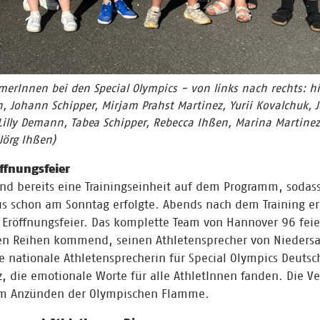
rInnen bei den Special Olympics - von links nach rechts: hi
 Johann Schipper, Mirjam Prahst Martinez, Yurii Kovalchuk, J
Lilly Demann, Tabea Schipper, Rebecca Ihßen, Marina Martinez 
 Jörg Ihßen)
ffnungsfeier
d bereits eine Trainingseinheit auf dem Programm, sodass
s schon am Sonntag erfolgte. Abends nach dem Training er
 Eröffnungsfeier. Das komplette Team von Hannover 96 fei
en Reihen kommend, seinen Athletensprecher von Niedersa
e nationale Athletensprecherin für Special Olympics Deuts
z, die emotionale Worte für alle AthletInnen fanden. Die V
m Anzünden der Olympischen Flamme.