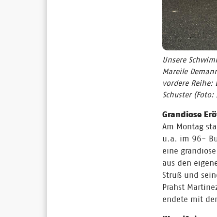
Unsere Schwimme
Mareile Demann,
vordere Reihe: 
Schuster
(Foto:
Grandiose Erö
Am Montag stan
u.a. im 96- Bu
eine grandiose
aus den eigen
Struß und sein
Prahst Martine
endete mit de