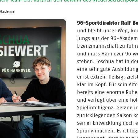
 Akademie
96-Sportdirektor Ralf B
und bleibt unser Weg, ko
Jungs aus der 96-Akademi
Lizenzmannschaft zu führe
und muss Hannover 96 we
stehen. Joschua hat in d
eine sehr gute Ausbildun
er ist extrem fleißig, ziel
klar im Kopf. Für sein Alte
bereits eine enorme Ruhe
und verfügt über eine ho
Spielintelligenz. Gerade i
zurückliegenden Saison ko
seiner Entwicklung noch 
Sprung machen. Es ist log