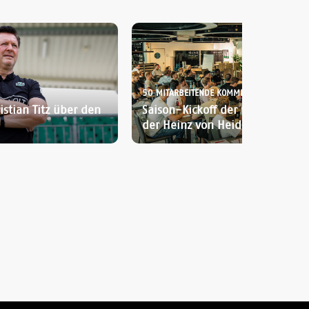
50 MITARBEITENDE KOMMEN ZUSAMMEN:
istian Titz über den
Saison-Kickoff der 96-Akademi
der Heinz von Heiden Arena