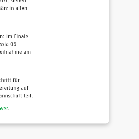
U16, sieben
ärz in allen
n: Im Finale
ssia 06
 Teilnahme am
hritt für
ereitung auf
nnschaft teil.
ver
.