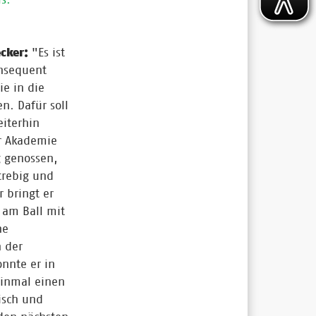
ecker:
"Es ist
nsequent
e in die
n. Dafür soll
iterhin
er Akademie
g genossen,
strebig und
r bringt er
 am Ball mit
he
n der
nnte er in
einmal einen
isch und