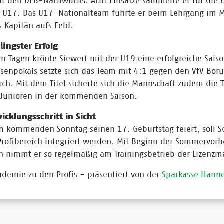
ür den DFB-Nachwuchs. Acht Einsätze sammelte er für die 
e U17. Das U17-Nationalteam führte er beim Lehrgang im M
s Kapitän aufs Feld.
jüngster Erfolg
en Tagen krönte Siewert mit der U19 eine erfolgreiche Saiso
senpokals setzte sich das Team mit 4:1 gegen den VfV Boru
ch. Mit dem Titel sicherte sich die Mannschaft zudem die
 Junioren in der kommenden Saison.
icklungsschritt in Sicht
m kommenden Sonntag seinen 17. Geburtstag feiert, soll Sc
 Profibereich integriert werden. Mit Beginn der Sommervorb
n nimmt er so regelmäßig am Trainingsbetrieb der Lizenzma
demie zu den Profis - präsentiert von der
Sparkasse Hanno