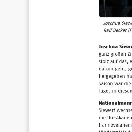
Joschua Siewe
Ralf Becker (
Joschua Siew
ganz großen Zi
stolz auf das, 
darum geht, g
hergegeben hat
Saison war die
Tages in diese
Nationalmann
Siewert wechs
die 96-Akadem
Hannoveraner i