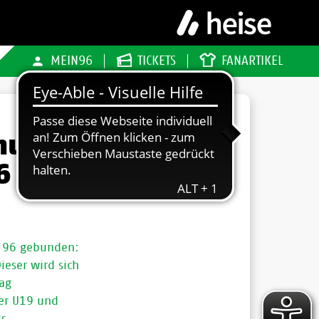
MEIN96
TICKETS
FANARTIKEL
hua
6
r 96 gebunden:
ieser wird sich
ag
der U19 und
s.