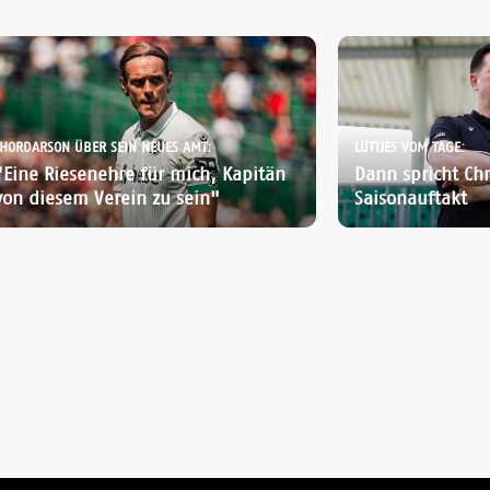
THORDARSON ÜBER SEIN NEUES AMT:
LÜTTJES VOM TAGE:
"Eine Riesenehre für mich, Kapitän
Dann spricht Chr
von diesem Verein zu sein"
Saisonauftakt