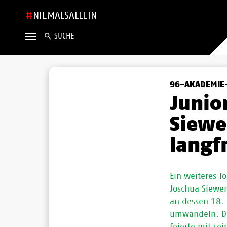
NIEMALSALLEIN
SUCHE
96-AKADEMIE-
Junio
Siewe
langf
Ein weiteres T
Joschua Siewer
an dessen 18. 
umwandeln. De
feierte mit se