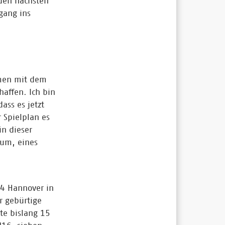
den nächsten
gang ins
mmen mit dem
haffen. Ich bin
ass es jetzt
 Spielplan es
in dieser
aum, eines
4 Hannover in
 gebürtige
rte bislang 15