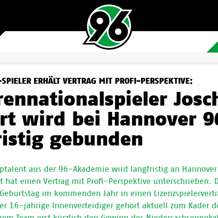
SPIELER ERHÄLT VERTRAG MIT PROFI-PERSPEKTIVE:
rennationalspieler Josc
rt wird bei Hannover 9
ristig gebunden
optalent aus der 96-Akademie wird langfristig an Hannove
t hat einen Vertrag mit Profi-Perspektive unterschrieben. D
Geburtstag im kommenden Jahr in einen Lizenzspielervertr
r 16-jährige Innenverteidiger gehört aktuell zum Kader 
inem Team erst kürzlich den Gewinn des Niedersachsenpokal