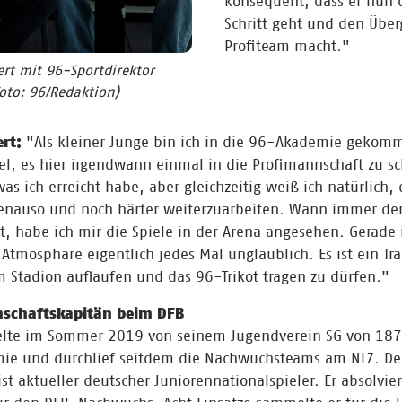
konsequent, dass er nun 
Schritt geht und den Über
Profiteam macht."
rt mit 96-Sportdirektor
Foto: 96/Redaktion)
ert:
"Als kleiner Junge bin ich in die 96-Akademie geko
el, es hier irgendwann einmal in die Profimannschaft zu sc
was ich erreicht habe, aber gleichzeitig weiß ich natürlich, d
enauso und noch härter weiterzuarbeiten. Wann immer der
, habe ich mir die Spiele in der Arena angesehen. Gerade 
 Atmosphäre eigentlich jedes Mal unglaublich. Es ist ein Tr
m Stadion auflaufen und das 96-Trikot tragen zu dürfen."
schaftskapitän beim DFB
elte im Sommer 2019 von seinem Jugendverein SG von 187
ie und durchlief seitdem die Nachwuchsteams am NLZ. Der
st aktueller deutscher Juniorennationalspieler. Er absolvie