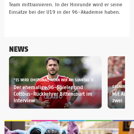
Team mittrainieren. In der Hinrunde wird er seine
Einsätze bei der U19 in der 96-Akademie haben.
NEWS
"ES WIRD EMOTIONAL, WENN WIR AM SONNTAG EINLAUFEN":
Der ehemalige 96-Spieler und
GEGNER-SPOT
Cottbus-Rückkehrer Bittencourt im
Mit Aufst
Interview
zwei