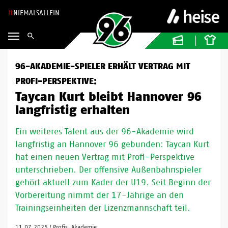
NIEMALSALLEIN
96-AKADEMIE-SPIELER ERHÄLT VERTRAG MIT
PROFI-PERSPEKTIVE:
Taycan Kurt bleibt Hannover 96
langfristig erhalten
Ein weiteres Talent aus der 96-Akademie wird
langfristig an Hannover 96 gebunden: Taycan Kurt
hat einen neuen Vertrag mit Profi-Perspektive
unterschrieben. Der offensive Außenbahnspieler
gehört aktuell zum Kader der U19. Seit Beginn der
Vorbereitung nimmt der 17-Jährige an den
Trainingseinheiten der Lizenzmannschaft teil.
11.07.2025
/
Profis, Akademie