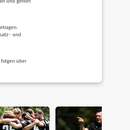
 an und gehört
getragen.
nsatz- und
 folgen über