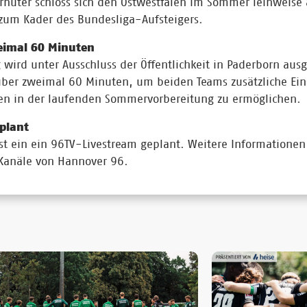
orhüter schloss sich den Ostwestfalen im Sommer leihweise
zum Kader des Bundesliga-Aufsteigers.
eimal 60 Minuten
wird unter Ausschluss der Öffentlichkeit in Paderborn aus
über zweimal 60 Minuten, um beiden Teams zusätzliche Ei
ten in der laufenden Sommervorbereitung zu ermöglichen.
plant
 ist ein ein 96TV-Livestream geplant. Weitere Informationen
n Kanäle von Hannover 96.