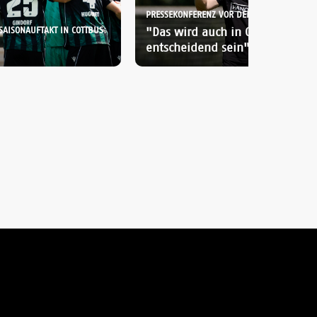
PRESSEKONFERENZ VOR DEM SAISONAUFTAKT
SAISONAUFTAKT IN COTTBUS:
"Das wird auch in Cottbus
entscheidend sein"