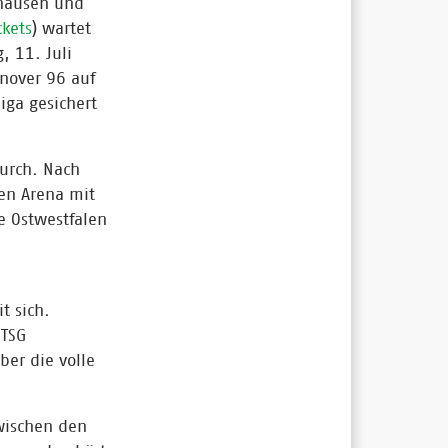
shausen und
ckets
) wartet
, 11. Juli
nnover 96 auf
iga gesichert
durch. Nach
en Arena mit
e Ostwestfalen
t sich.
 TSG
ber die volle
wischen den