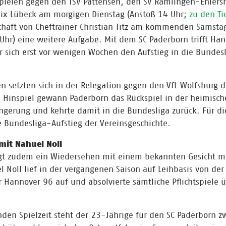
spielen gegen den TSV Pattensen, den SV Ramlingen-Ehler
nix Lübeck am morgigen Dienstag (Anstoß 14 Uhr;
zu den Ti
haft von Cheftrainer Christian Titz am kommenden Samstag
Uhr) eine weitere Aufgabe. Mit dem SC Paderborn trifft Ha
r sich erst vor wenigen Wochen den Aufstieg in die Bundesl
en setzten sich in der Relegation gegen den VfL Wolfsburg 
 Hinspiel gewann Paderborn das Rückspiel in der heimisch
ngerung und kehrte damit in die Bundesliga zurück. Für di
tte Bundesliga-Aufstieg der Vereinsgeschichte.
mit Nahuel Noll
ngt zudem ein Wiedersehen mit einem bekannten Gesicht mi
l Noll lief in der vergangenen Saison auf Leihbasis von der
 Hannover 96 auf und absolvierte sämtliche Pflichtspiele ü
en Spielzeit steht der 23-Jährige für den SC Paderborn z