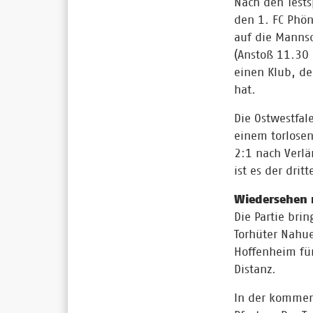
Nach den Test
den 1. FC Phö
auf die Mannsc
(Anstoß 11.30 
einen Klub, de
hat.
Die Ostwestfal
einem torlosen
2:1 nach Verlä
ist es der dri
Wiedersehen 
Die Partie bri
Torhüter Nahue
Hoffenheim für
Distanz.
In der kommend