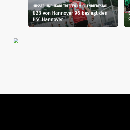
HUSSER UND IKARI TREFFEN IM EILENRIEDESTADION:
L
U23 von Hannover 96 besiegt den
HSC Hannover