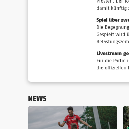
Pfosten. Der T
damit künftig 
Spiel über zw
Die Begegnung 
Gespielt wird 
Belastungszei
Livestream ge
Für die Partie
die offizielle
NEWS