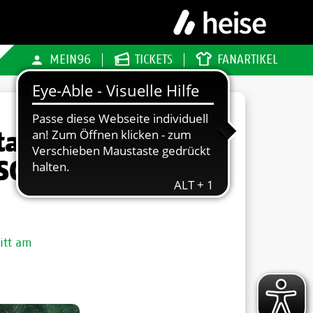
MEIN96
TICKETS
FANARTIKEL
tag
SC
itt am