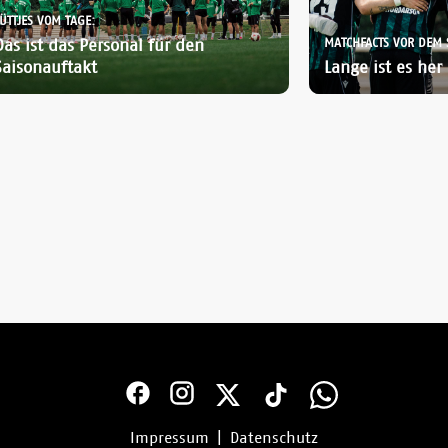
ÜTTJES VOM TAGE:
Das ist das Personal für den
MATCHFACTS VOR DEM 
Saisonauftakt
Lange ist es her
Impressum
|
Datenschutz