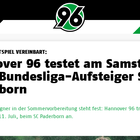
TSPIEL VEREINBART:
ver 96 testet am Sams
Bundesliga-Aufsteiger 
born
gner in der Sommervorbereitung steht fest: Hannover 96 tr
1. Juli, beim SC Paderborn an.