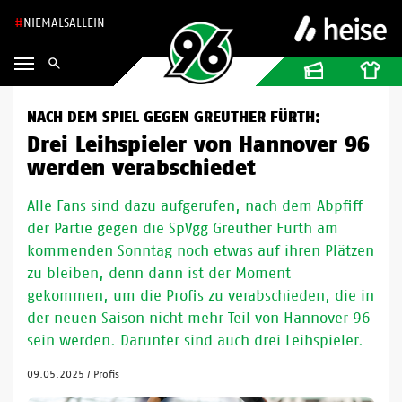
NIEMALSALLEIN
NACH DEM SPIEL GEGEN GREUTHER FÜRTH:
Drei Leihspieler von Hannover 96
werden verabschiedet
Alle Fans sind dazu aufgerufen, nach dem Abpfiff
der Partie gegen die SpVgg Greuther Fürth am
kommenden Sonntag noch etwas auf ihren Plätzen
zu bleiben, denn dann ist der Moment
gekommen, um die Profis zu verabschieden, die in
der neuen Saison nicht mehr Teil von Hannover 96
sein werden. Darunter sind auch drei Leihspieler.
09.05.2025
/
Profis