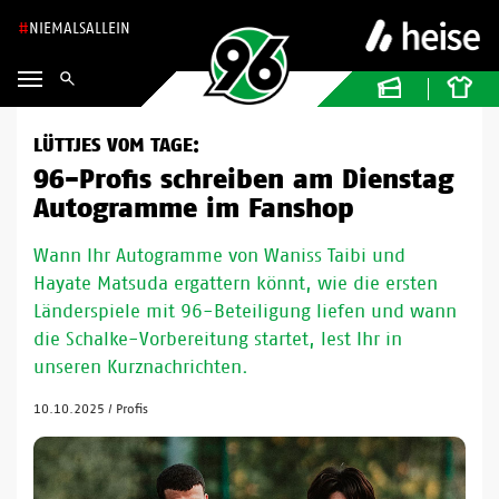
NIEMALSALLEIN
LÜTTJES VOM TAGE:
96-Profis schreiben am Dienstag
Autogramme im Fanshop
Wann Ihr Autogramme von Waniss Taibi und
Hayate Matsuda ergattern könnt, wie die ersten
Länderspiele mit 96-Beteiligung liefen und wann
die Schalke-Vorbereitung startet, lest Ihr in
unseren Kurznachrichten.
10.10.2025
/
Profis