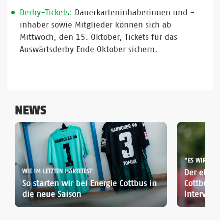
Derby-Tickets:
Dauerkarteninhaberinnen und -
inhaber sowie Mitglieder können sich ab
Mittwoch, den 15. Oktober, Tickets für das
Auswärtsderby Ende Oktober sichern.
NEWS
WIE IM LETZTEN HÄRTETEST:
Der ehem
So starten wir bei Energie Cottbus in
Cottbus-R
die neue Saison
Interview