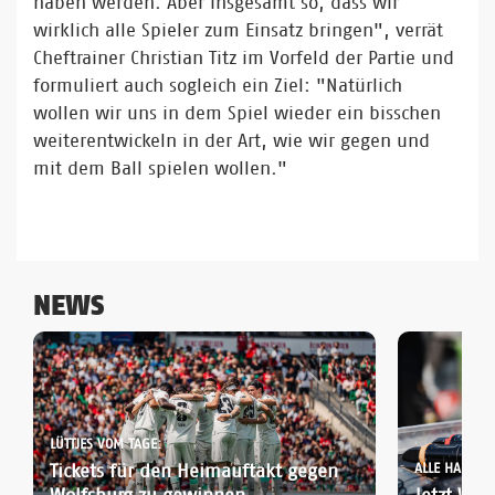
haben werden. Aber insgesamt so, dass wir
wirklich alle Spieler zum Einsatz bringen", verrät
Cheftrainer Christian Titz im Vorfeld der Partie und
formuliert auch sogleich ein Ziel: "Natürlich
wollen wir uns in dem Spiel wieder ein bisschen
weiterentwickeln in der Art, wie wir gegen und
mit dem Ball spielen wollen."
NEWS
LÜTTJES VOM TAGE:
Tickets für den Heimauftakt gegen
ALLE HANNOV