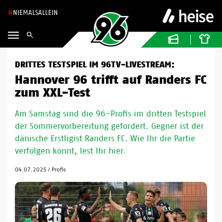
NIEMALSALLEIN
DRITTES TESTSPIEL IM 96TV-LIVESTREAM:
Hannover 96 trifft auf Randers FC
zum XXL-Test
Am Samstag sind die 96-Profis im dritten Testspiel
der Sommervorbereitung gefordert. Gegner ist der
dänische Erstligist Randers FC. Wie Ihr die Partie
verfolgen könnt, lest Ihr hier.
04.07.2025
/
Profis