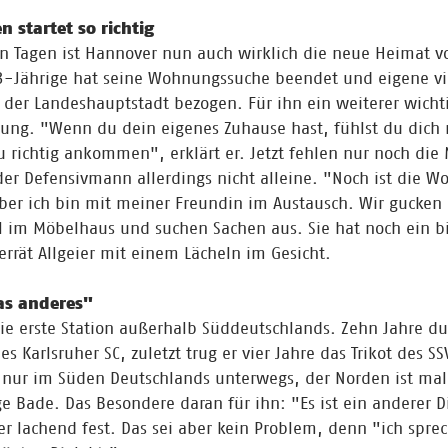
startet so richtig
n Tagen ist Hannover nun auch wirklich die neue Heimat v
23-Jährige hat seine Wohnungssuche beendet und eigene v
 der Landeshauptstadt bezogen. Für ihn ein weiterer wichtig
ng. "Wenn du dein eigenes Zuhause hast, fühlst du dich 
 richtig ankommen", erklärt er. Jetzt fehlen nur noch die 
 der Defensivmann allerdings nicht alleine. "Noch ist die 
aber ich bin mit meiner Freundin im Austausch. Wir gucken
im Möbelhaus und suchen Sachen aus. Sie hat noch ein b
errät Allgeier mit einem Lächeln im Gesicht.
as anderes"
die erste Station außerhalb Süddeutschlands. Zehn Jahre dur
 Karlsruher SC, zuletzt trug er vier Jahre das Trikot des S
 nur im Süden Deutschlands unterwegs, der Norden ist mal
ge Bade. Das Besondere daran für ihn: "Es ist ein anderer D
 er lachend fest. Das sei aber kein Problem, denn "ich spre