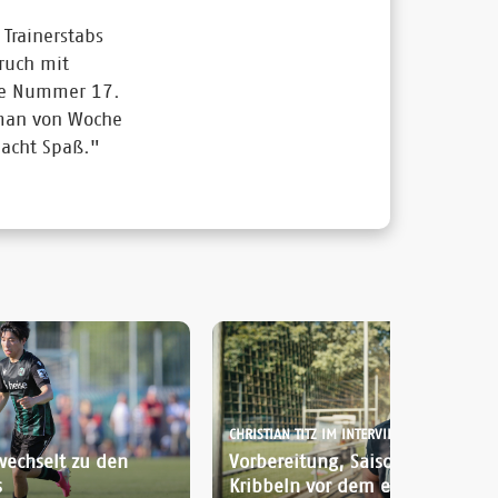
 Trainerstabs
ruch mit
ere Nummer 17.
 man von Woche
macht Spaß."
CHRISTIAN TITZ IM INTERVIEW:
wechselt zu den
Vorbereitung, Saisonstart und d
s
Kribbeln vor dem ersten Spiel