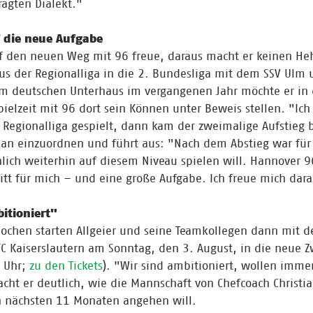
ägten Dialekt."
 die neue Aufgabe
uf den neuen Weg mit 96 freue, daraus macht er keinen H
s der Regionalliga in die 2. Bundesliga mit dem SSV Ulm 
im deutschen Unterhaus im vergangenen Jahr möchte er in 
lzeit mit 96 dort sein Können unter Beweis stellen. "Ich
e Regionalliga gespielt, dann kam der zweimalige Aufstieg b
r an einzuordnen und führt aus: "Nach dem Abstieg war für 
nlich weiterhin auf diesem Niveau spielen will. Hannover 96
itt für mich – und eine große Aufgabe. Ich freue mich dara
itioniert"
ochen starten Allgeier und seine Teamkollegen dann mit 
C Kaiserslautern am Sonntag, den 3. August, in die neue Z
0 Uhr;
zu den Tickets
). "Wir sind ambitioniert, wollen imm
cht er deutlich, wie die Mannschaft von Chefcoach Christian
n nächsten 11 Monaten angehen will.