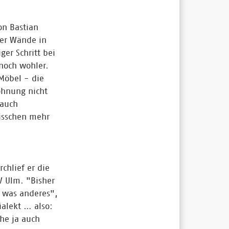
on Bastian
ier Wände in
er Schritt bei
noch wohler.
Möbel - die
Wohnung nicht
 auch
isschen mehr
chlief er die
SV Ulm. "Bisher
 was anderes",
ialekt … also:
che ja auch