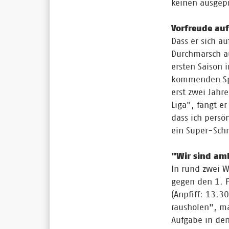
keinen ausgepr
Vorfreude auf
Dass er sich a
Durchmarsch au
ersten Saison 
kommenden Spie
erst zwei Jahr
Liga", fängt e
dass ich persö
ein Super-Schr
"Wir sind amb
In rund zwei W
gegen den 1. F
(Anpfiff: 13.3
rausholen", ma
Aufgabe in de