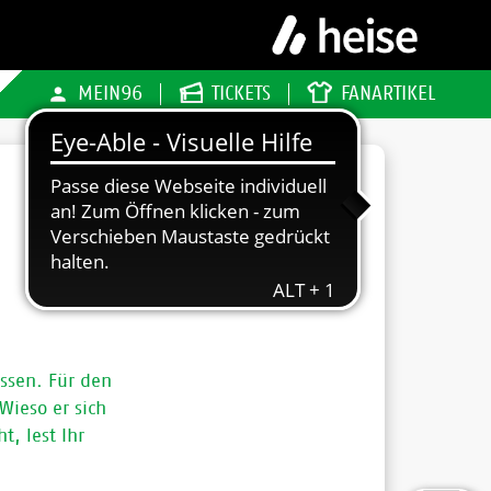
MEIN96
TICKETS
FANARTIKEL
ossen. Für den
Wieso er sich
, lest Ihr