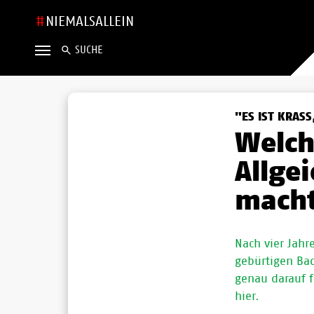
NIEMALSALLEIN
SUCHE
"ES IST KRASS
Welch
Allge
mach
Nach vier Jahr
gebürtigen Bad
genau darauf f
hier.