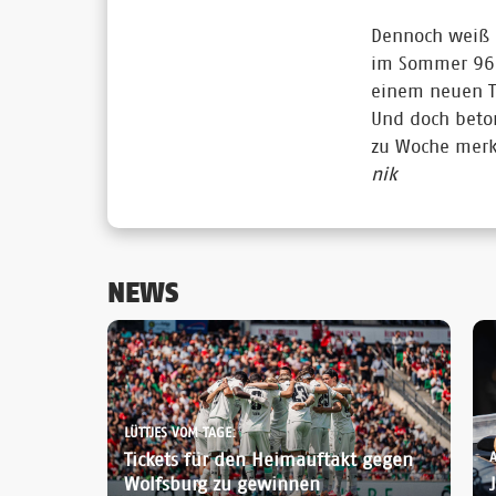
Dennoch weiß a
im Sommer 96 n
einem neuen Tr
Und doch beton
zu Woche merkt
nik
NEWS
LÜTTJES VOM TAGE:
Tickets für den Heimauftakt gegen
Wolfsburg zu gewinnen