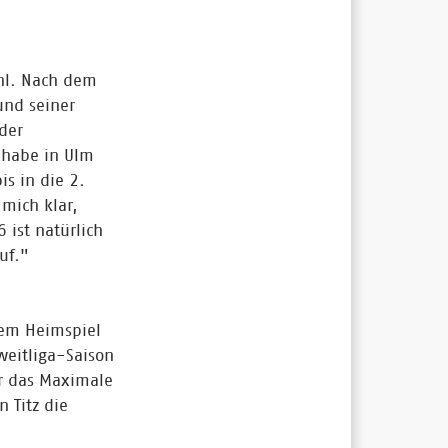
ehl. Nach dem
und seiner
der
 habe in Ulm
is in die 2.
mich klar,
 ist natürlich
uf."
dem Heimspiel
weitliga-Saison
er das Maximale
 Titz die