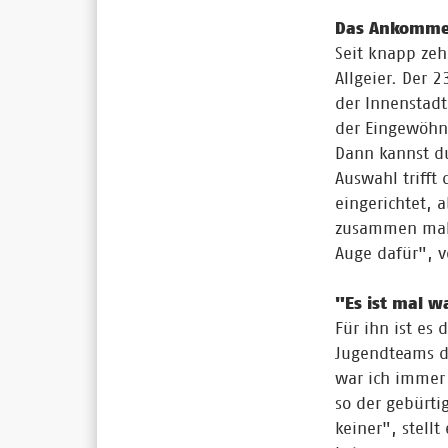
Das Ankommen 
Seit knapp zeh
Allgeier. Der 
der Innenstadt
der Eingewöhnu
Dann kannst du
Auswahl trifft
eingerichtet, 
zusammen mal 
Auge dafür", v
"Es ist mal w
Für ihn ist es 
Jugendteams des
war ich immer
so der gebürti
keiner", stellt