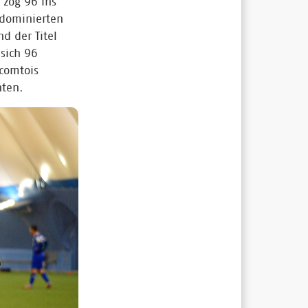
 zog 96 ins
 dominierten
d der Titel
sich 96
icomtois
nten.