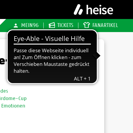
MEIN96
TICKETS
FANARTIKEL
me-Cup
 des
Airdome-Cup
n Emotionen