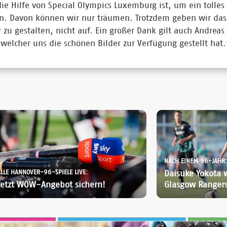
ie Hilfe von Special Olympics Luxemburg ist, um ein tolles 
en. Davon können wir nur träumen. Trotzdem geben wir das 
 zu gestalten, nicht auf. Ein großer Dank gilt auch Andreas
welcher uns die schönen Bilder zur Verfügung gestellt hat
NACH EINEM 96-JAHR:
ALLE HANNOVER-96-SPIELE LIVE:
Daisuke Yokota 
Jetzt WOW-Angebot sichern!
Glasgow Ranger