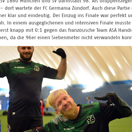
TSV 1860 München und SV Darmstadt 98. Als Gruppensieger
 – dort wartete der FC Germania Zündorf. Auch diese Partie
er klar und eindeutig. Der Einzug ins Finale war perfekt un
h. In einem ausgeglichenen und intensiven Finale musste 
ßerst knapp mit 0:1 gegen das französische Team ASA Hand
ben, da die 96er einen Siebenmeter nicht verwandeln kon