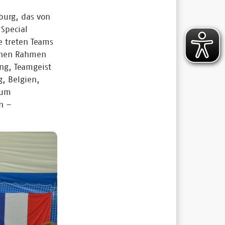
burg, das von
Special
e treten Teams
ichen Rahmen
ng, Teamgeist
, Belgien,
 um
n –