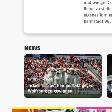
und wie groß d
Beine zu stell
eigenes Turnier
Darmstadt 98, 
NEWS
LÜTTJES VOM TAGE:
Tickets für den Heimauftakt gegen
Wolfsburg zu gewinnen