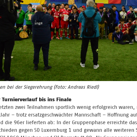
n bei der Siegerehrung (Foto: Andreas Riedl)
Turnierverlauf bis ins Finale
tzten zwei Teilnahmen sportlich wenig erfolgreich waren
 Jahr – trotz ersatzgeschwächter Mannschaft – Hoffnung au
Und die 96er lieferten ab: In der Gruppenphase erreichte da
schieden gegen SO Luxemburg 1 und gewann alle weiteren 