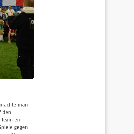
, machte man
f den
s Team ein
Spiele gegen