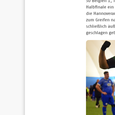
SO Belgien 1, 
Halbfinale ein
die Hannoveran
zum Greifen na
schließlich äu
geschlagen ge