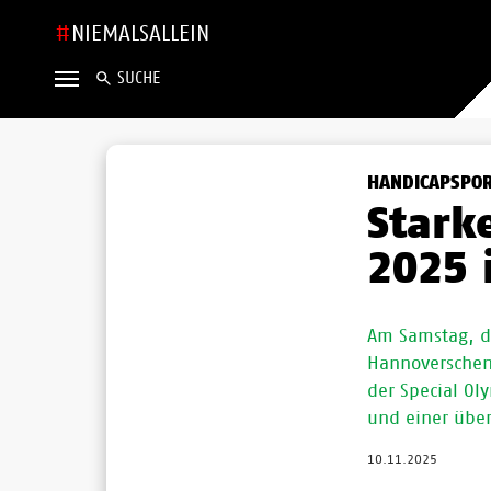
NIEMALSALLEIN
SUCHE
HANDICAPSPO
Stark
2025 
Am Samstag, d
Hannoverschen
der Special Ol
und einer über
10.11.2025