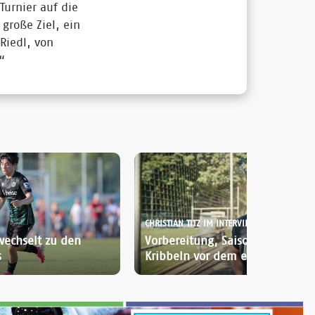
Turnier auf die
große Ziel, ein
 Riedl, von
.“
CHRISTIAN TITZ IM INTERVIEW:
wechselt zu den
Vorbereitung, Saisonstart und d
s
Kribbeln vor dem ersten Spiel