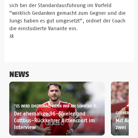
sich bei der Standardausführung im Vorfeld
"wirklich Gedanken gemacht zum Gegner und die
Jungs haben es gut umgesetzt", ordnet der Coach
die einstudierte Variante ein.
lk
NEWS
"ES WIRD EMOTIONAL, WENN WIR AM SONNTAG EINLAUFEN":
Der ehemalige 96-Spieler und
GEGNER-SPOT
Cottbus-Rückkehrer Bittencourt im
Mit Aufst
Interview
zwei