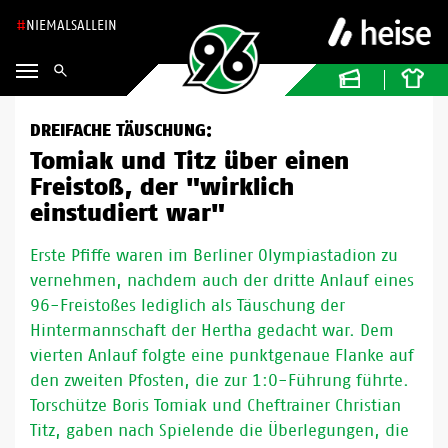
NIEMALSALLEIN
DREIFACHE TÄUSCHUNG:
Tomiak und Titz über einen
Freistoß, der "wirklich
einstudiert war"
Erste Pfiffe waren im Berliner Olympiastadion zu
vernehmen, nachdem auch der dritte Anlauf eines
96-Freistoßes lediglich als Täuschung der
Hintermannschaft der Hertha gedacht war. Dem
vierten Anlauf folgte eine punktgenaue Flanke auf
den zweiten Pfosten, die zur 1:0-Führung führte.
Torschütze Boris Tomiak und Cheftrainer Christian
Titz, gaben nach Spielende die Überlegungen, die