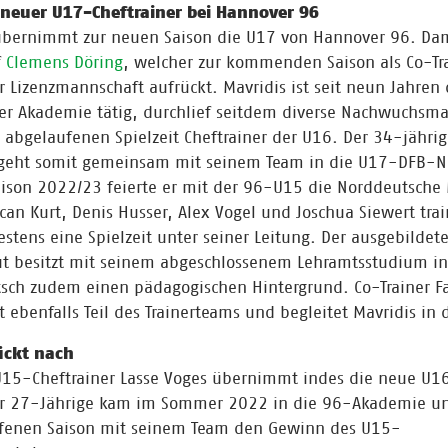
 neuer U17-Cheftrainer bei Hannover 96
übernimmt zur neuen Saison die U17 von Hannover 96. Dami
f
Clemens Döring
, welcher zur kommenden Saison als Co-Tr
r Lizenzmannschaft aufrückt. Mavridis ist seit neun Jahren
 der Akademie tätig, durchlief seitdem diverse Nachwuchsm
 abgelaufenen Spielzeit Cheftrainer der U16. Der 34-jähri
 geht somit gemeinsam mit seinem Team in die U17-DFB-N
aison 2022/23 feierte er mit der 96-U15 die Norddeutsche 
ycan Kurt, Denis Husser, Alex Vogel und Joschua Siewert trai
stens eine Spielzeit unter seiner Leitung. Der ausgebildet
ut besitzt mit seinem abgeschlossenem Lehramtsstudium in
sch zudem einen pädagogischen Hintergrund. Co-Trainer Fa
 ebenfalls Teil des Trainerteams und begleitet Mavridis in 
ückt nach
U15-Cheftrainer Lasse Voges übernimmt indes die neue U16
er 27-Jährige kam im Sommer 2022 in die 96-Akademie und
ufenen Saison mit seinem Team den Gewinn des U15-