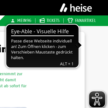
MEIN96
TICKETS
FANARTIKEL
iner
bernimmt zur
eht damit
t ab sofort für