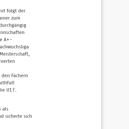
t folgt der
ainer zum
 durchgängig
annschaften
ge A+-
achwuchsliga
Meisterschaft,
nierten
e
 den Fächern
ithfull
die U17.
 als
 sicherte sich