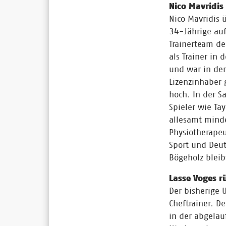
Nico Mavridis
Nico Mavridis 
34-Jährige au
Trainerteam de
als Trainer in
und war in der
Lizenzinhaber
hoch. In der S
Spieler wie Ta
allesamt minde
Physiotherape
Sport und Deut
Bögeholz bleibt
Lasse Voges r
Der bisherige 
Cheftrainer. D
in der abgela