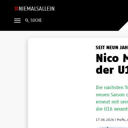
NIEMALSALLEIN
SUCHE
SEIT NEUN JA
Nico 
der U
Die nächsten T
neuen Saison d
erneut mit sein
die U16 verant
17.06.2026
/
Profis,