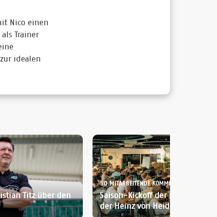
it Nico einen
als Trainer
eine
zur idealen
50 MITARBEITENDE KOMMEN ZUSAMMEN:
istian Titz über den
Saison-Kickoff der 96-Akademi
der Heinz von Heiden Arena