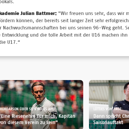
pokals.
kademie Julian Battmer:
"Wir freuen uns sehr, dass wir m
fördern können, der bereits seit langer Zeit sehr erfolgreich 
er Nachwuchsmannschaften bei uns seinen 96-Weg geht. S
e Entwicklung und die tolle Arbeit mit der U16 machen ihn 
die U17.“
THORDARSON ÜBER SEIN NEUES AMT:
LÜTTJES VOM TAGE:
"Eine Riesenehre für mich, Kapitän
Dann spricht Chr
von diesem Verein zu sein"
Saisonauftakt