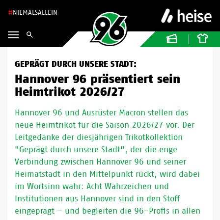
NIEMALSALLEIN
GEPRÄGT DURCH UNSERE STADT:
Hannover 96 präsentiert sein
Heimtrikot 2026/27
Hannover 96 und Ausrüster Macron stellen das
neue Heimtrikot für die Saison 2026/27 vor. Der
Leitgedanke der diesjährigen Trikotkollektion
"Geprägt durch unsere Stadt", der die enge
Verbindung zwischen Hannover 96 und seiner
Heimatstadt in den Mittelpunkt rückt, wird dabei
im Wortsinn wahr: Acht Wahrzeichen und
Institutionen aus Hannover sind in den Stoff
eingeprägt – und begleiten die 96-Profis in allen