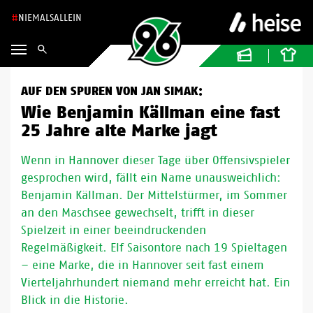
NIEMALSALLEIN
AUF DEN SPUREN VON JAN SIMAK:
Wie Benjamin Källman eine fast
25 Jahre alte Marke jagt
Wenn in Hannover dieser Tage über Offensivspieler
gesprochen wird, fällt ein Name unausweichlich:
Benjamin Källman. Der Mittelstürmer, im Sommer
an den Maschsee gewechselt, trifft in dieser
Spielzeit in einer beeindruckenden
Regelmäßigkeit. Elf Saisontore nach 19 Spieltagen
– eine Marke, die in Hannover seit fast einem
Vierteljahrhundert niemand mehr erreicht hat. Ein
Blick in die Historie.