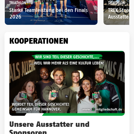
TRIATHLON
TRIATHLON
Starke Teamleistung bei den Finals
TREK Store 
2026
Ausstatter 
KOOPERATIONEN
Unsere Ausstatter und
Sponsoren