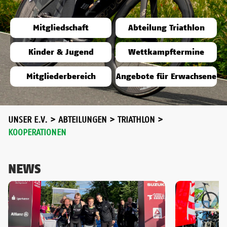
Mitgliedschaft
Abteilung Triathlon
Kinder & Jugend
Wettkampftermine
Mitgliederbereich
Angebote für Erwachsene
UNSER E.V.
>
ABTEILUNGEN
>
TRIATHLON
>
KOOPERATIONEN
NEWS